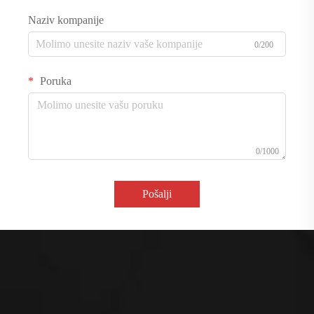
Naziv kompanije
0/200
Poruka
0/1000
Pošalji