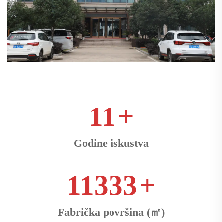
18
+
Godine iskustva
18133
+
Fabrička površina (㎡)