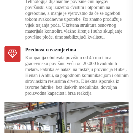
Tehnologija dijamantne površine čini njegov
površinski sloj izuzetno čvrstim i otpornim na
ogrebotine, a manje je vjerovatno da će se ogreboti
tokom svakodnevne upotrebe, što znatno produžuje
vijek trajanja poda. Ukrštena struktura osnovnog
materijala kontrolira vlažno širenje i suho skupljanje
površine ploče, time stabilizujući kvalitetu.
Prednost u razmjerima
Kompanija obuhvata površinu od 45 mu i ima
građevinsku površinu veću od 20.000 kvadratnih
metara. Fabrika se nalazi na raskršju provincija Hubei,
Henan i Anhui, sa pogodnom komunikacijom i obilnim
sirovinskim resursima drveta. Direktna isporuka iz
izvorne fabrike, bez ikakvih međulinka, dovoljna
proizvodna kapacitet i brza reakcija.