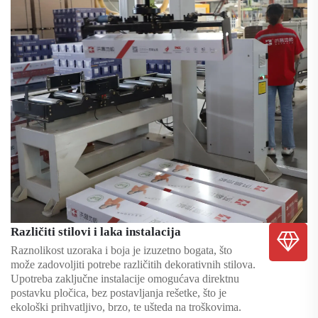
Različiti stilovi i laka instalacija
Raznolikost uzoraka i boja je izuzetno bogata, što
može zadovoljiti potrebe različitih dekorativnih stilova.
Upotreba zaključne instalacije omogućava direktnu
postavku pločica, bez postavljanja rešetke, što je
ekološki prihvatljivo, brzo, te ušteda na troškovima.