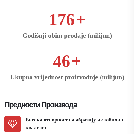
281
+
Godišnji obim prodaje (milijun)
74
+
Ukupna vrijednost proizvodnje (milijun)
Предности Производа
Висока отпорност на абразију и стабилан
квалитет