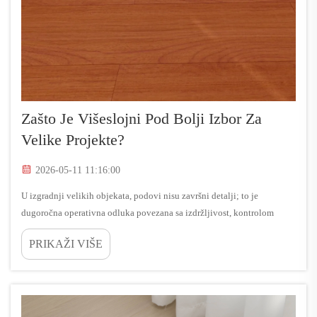
Zašto Je Višeslojni Pod Bolji Izbor Za
Velike Projekte?
2026-05-11 11:16:00
U izgradnji velikih objekata, podovi nisu završni detalji; to je
dugoročna operativna odluka povezana sa izdržljivost, kontrolom
rasporeda i troškovima životnog ciklusa. Više slojeva podova se često
PRIKAŽI VIŠE
biraju zato što se bave tačkama pritiska koje se pojavljuju na...