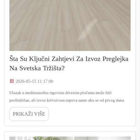
Šta Su Ključni Zahtjevi Za Izvoz Preglejka
Na Svetska Tržišta?
2026-05-15 11:17:00
Ulazak u međunarodnu trgovinu drvenim pločama može biti
profitabilan, ali izvoz krivotvora uspeva samo ako se od prvog dana
disciplinovano upravlja usklađenost, dokumentacija i dosljednost
PRIKAŽI VIŠE
proizvoda. Kupci u građevinarstvu, nameštaju, uređenju enterijera, a...