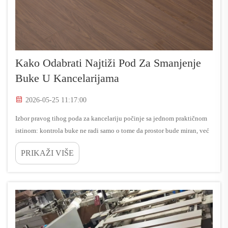
Kako Odabrati Najtiži Pod Za Smanjenje
Buke U Kancelarijama
2026-05-25 11:17:00
Izbor pravog tihog poda za kancelariju počinje sa jednom praktičnom
istinom: kontrola buke ne radi samo o tome da prostor bude miran, već
direktno utiče na koncentraciju, privatnost govora i kvalitet sastanaka.
PRIKAŽI VIŠE
Tihi pod radi najbolje kada je...