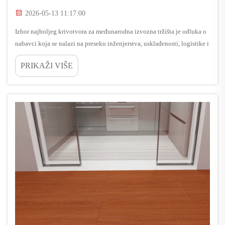
2026-05-13 11:17:00
Izbor najboljeg krivotvora za međunarodna izvozna tržišta je odluka o
nabavci koja se nalazi na preseku inženjerstva, usklađenosti, logistike i
komercijalnog rizika. Prava ploča nije samo ona sa atraktivnom
PRIKAŽI VIŠE
cijenom, jer...