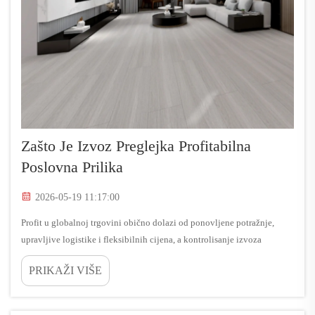
Zašto Je Izvoz Preglejka Profitabilna
Poslovna Prilika
2026-05-19 11:17:00
Profit u globalnoj trgovini obično dolazi od ponovljene potražnje,
upravljive logistike i fleksibilnih cijena, a kontrolisanje izvoza
preglejane drveće sve tri kutije. U današnjem građevinskom i
PRIKAŽI VIŠE
unutrašnjem tržištu, kupcima je potrebna stabilna ponuda panela za
stambeni projekat...