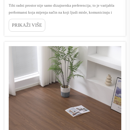
Tihi radni prostor nije samo dizajnerska preferencija; to je varijabla
performansi koja mijenja način na koji ljudi misle, komuniciraju i
održavaju fokus. U modernim kancelarijama, pozivnim prostorima i
PRIKAŽI VIŠE
industrijskim administrativnim prostorima, zvukova od koraka...