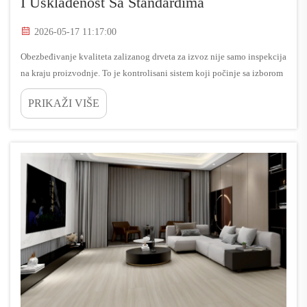
I Usklađenost Sa Standardima
2026-05-17 11:17:00
Obezbeđivanje kvaliteta zalizanog drveta za izvoz nije samo inspekcija
na kraju proizvodnje. To je kontrolisani sistem koji počinje sa izborom
drveta, nastavlja se kroz obradu veneera i montažu ploča, i završava
PRIKAŽI VIŠE
dokumentovanim provjerama usklađenosti...