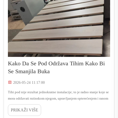
Kako Da Se Pod Održava Tihim Kako Bi
Se Smanjila Buka
2026-05-24 11:17:00
Tihi pod nije rezultat jednokratne instalacije; to je radno stanje koje se
mora održavati rutinskom njegom, upravljanjem opterećenjem i ranom
ispravom malih mana. U industrijskim i komercijalnim okruženjima,
PRIKAŽI VIŠE
tihi pod pomaže...