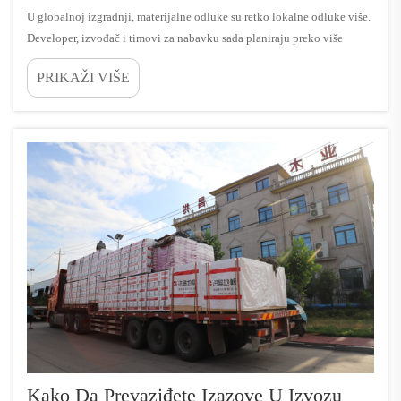
U globalnoj izgradnji, materijalne odluke su retko lokalne odluke više.
Developer, izvođač i timovi za nabavku sada planiraju preko više
regija, i ta promjena je učinila izvoz preglejka praktičnom poslovnom
PRIKAŽI VIŠE
strategijom, a ne niš...
Kako Da Prevaziđete Izazove U Izvozu