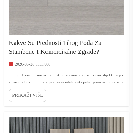
Kakve Su Prednosti Tihog Poda Za
Stambene I Komercijalne Zgrade?
2026-05-26 11:17:00
Tihi pod pruža jasnu vrijednost i u kućama i u poslovnim objektima jer
smanjuje buku od udara, podržava udobnost i poboljšava način na koji
ljudi doživljavaju zajednički unutrašnji prostor. Kada vlasnici
PRIKAŽI VIŠE
procenjuju dugoročnu performancu zgrade, tihi podni sistemi...