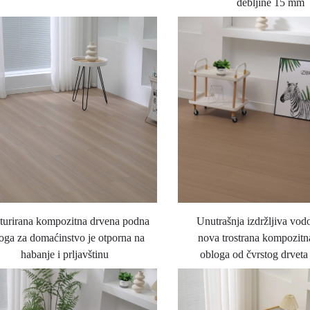
debljine 15 mm
turirana kompozitna drvena podna
Unutrašnja izdržljiva vod
oga za domaćinstvo je otporna na
nova trostrana kompozit
habanje i prljavštinu
obloga od čvrstog drvet