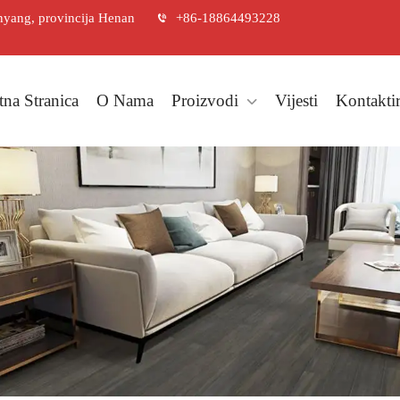
inyang, provincija Henan
+86-18864493228
tna Stranica
O Nama
Proizvodi
Vijesti
Kontaktir