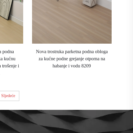
na podna
Nova trostruka parketna podna obloga
za kućnu
za kućne podne grejanje otporna na
 trošenje i
habanje i vodu 8209
2
Sljedeće