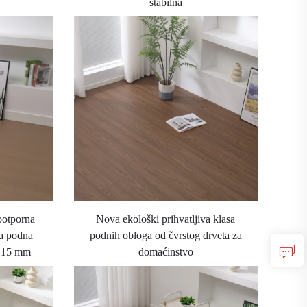
stabilna
ootporna
Nova ekološki prihvatljiva klasa
na podna
podnih obloga od čvrstog drveta za
a 15 mm
domaćinstvo