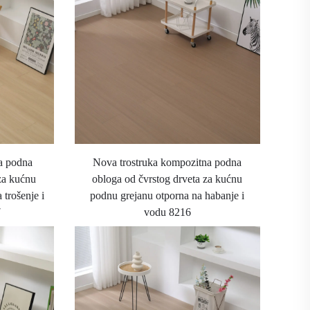
na podna
Nova trostruka kompozitna podna
za kućnu
obloga od čvrstog drveta za kućnu
 trošenje i
podnu grejanu otporna na habanje i
7
vodu 8216