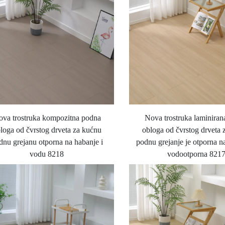
va trostruka kompozitna podna
Nova trostruka laminira
loga od čvrstog drveta za kućnu
obloga od čvrstog drveta 
dnu grejanu otporna na habanje i
podnu grejanje je otporna na
vodu 8218
vodootporna 821