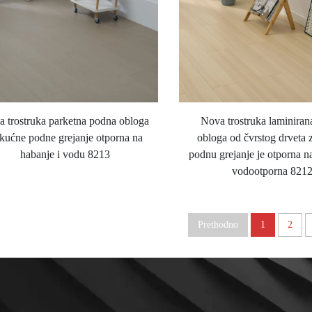
 trostruka parketna podna obloga
Nova trostruka laminira
 kućne podne grejanje otporna na
obloga od čvrstog drveta 
habanje i vodu 8213
podnu grejanje je otporna na
vodootporna 821
Prethodno
1
2