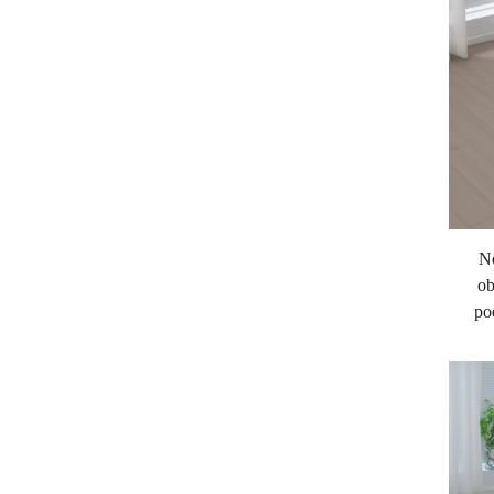
No
ob
po