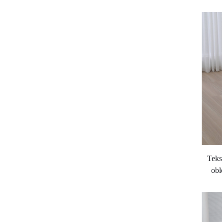
Teks
obl