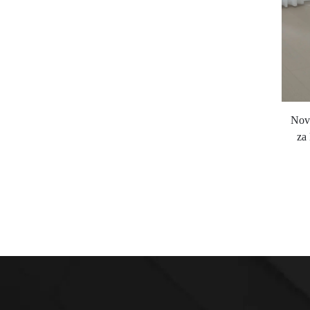
Nova
za