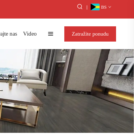
|
BS
ajte nas
Video
Zatražite ponudu