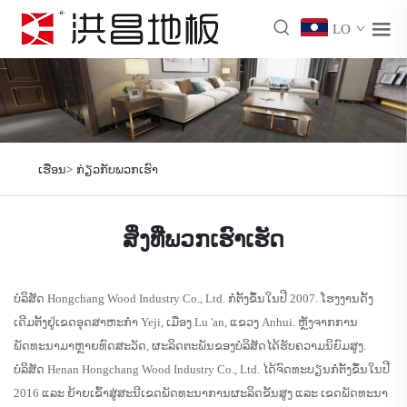
LO
ເຮືອນ>
ກ່ຽວກັບພວກເຮົາ
ສິ່ງທີ່ພວກເຮົາເຮັດ
ບໍລິສັດ Hongchang Wood Industry Co., Ltd. ກໍ່ຕັ້ງຂຶ້ນໃນປີ 2007. ໂຮງງານດັ້ງ
ເດີມຕັ້ງຢູ່ເຂດອຸດສາຫະກໍາ Yeji, ເມືອງ Lu 'an, ແຂວງ Anhui. ຫຼັງຈາກການ
ພັດທະນາມາຫຼາຍທົດສະວັດ, ຜະລິດຕະພັນຂອງບໍລິສັດໄດ້ຮັບຄວາມນິຍົມສູງ.
ບໍລິສັດ Henan Hongchang Wood Industry Co., Ltd. ໄດ້ຈົດທະບຽນກໍ່ຕັ້ງຂຶ້ນໃນປີ
2016 ແລະ ຍ້າຍເຂົ້າສູ່ສະນີເຂດພັດທະນາການຜະລິດຂັ້ນສູງ ແລະ ເຂດພັດທະນາ