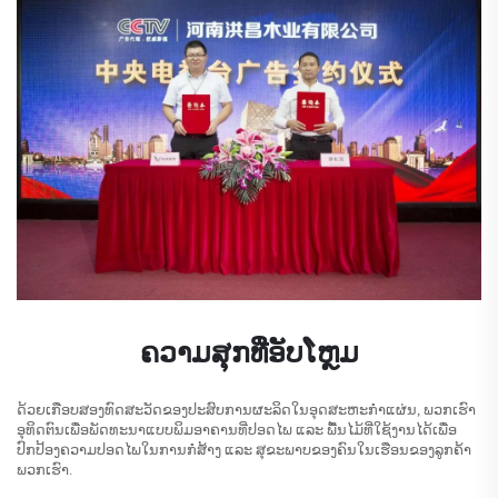
ຄວາມສຸກທີ່ອັບໂຫຼມ
ດ້ວຍເກືອບສອງທົດສະວັດຂອງປະສົບການຜະລິດໃນອຸດສະຫະກໍາແຜ່ນ, ພວກເຮົາ
ອຸທິດຕົນເພື່ອພັດທະນາແບບພິມອາຄານທີ່ປອດໄພ ແລະ ພື້ນໄມ້ທີ່ໃຊ້ງານໄດ້ເພື່ອ
ປົກປ້ອງຄວາມປອດໄພໃນການກໍ່ສ້າງ ແລະ ສຸຂະພາບຂອງຄົນໃນເຮືອນຂອງລູກຄ້າ
ພວກເຮົາ.