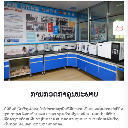
ການກວດກາຄຸນນະພາບ
ບໍລິສັດສົ່ງໂຕຢ່າງເປັນປະຈໍາໄປຫາສະຖາບັນທີ່ມີອໍານາດເພື່ອກວດສອບການປະຕິບັດ
ງານຂອງຜະລິດຕະພັນ ແລະ ມາດຕະຖານດ້ານສິ່ງແວດລ້ອມ. ພວກເຮົາມີຫ້ອງ
ທົດລອງຜະລິດຕະພັນຂອງຕົນເອງ ແລະ ກວດສອບຄຸນນະພາບຜະລິດຕະພັນຢ່າງ
ເຂັ້ມງວດຕາມມາດຕະຖານການກວດກາ.