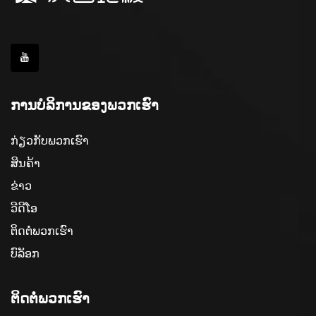
ການບໍລິການຂອງພວກເຮົາ
ກ່ຽວກັບພວກເຮົາ
ສິນຄ້າ
ຂ່າວ
ວີດີໂອ
ຕິດຕໍ່ພວກເຮົາ
ບົລັອກ
ຕິດຕໍ່ພວກເຮົາ