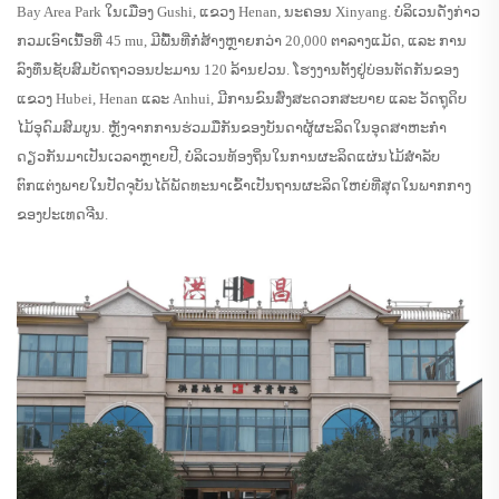
Bay Area Park ໃນເມືອງ Gushi, ແຂວງ Henan, ນະຄອນ Xinyang. ບໍລິເວນດັ່ງກ່າວ
ກວມເອົາເນື້ອທີ່ 45 mu, ມີພື້ນທີ່ກໍ່ສ້າງຫຼາຍກວ່າ 20,000 ຕາລາງແມັດ, ແລະ ການ
ລົງທຶນຊັບສົມບັດຖາວອນປະມານ 120 ລ້ານຢວນ. ໂຮງງານຕັ້ງຢູ່ບ່ອນຕັດກັນຂອງ
ແຂວງ Hubei, Henan ແລະ Anhui, ມີການຂົນສົ່ງສະດວກສະບາຍ ແລະ ວັດຖຸດິບ
ໄມ້ອຸດົມສົມບູນ. ຫຼັງຈາກການຮ່ວມມືກັນຂອງບັນດາຜູ້ຜະລິດໃນອຸດສາຫະກໍາ
ດຽວກັນມາເປັນເວລາຫຼາຍປີ, ບໍລິເວນທ້ອງຖິ່ນໃນການຜະລິດແຜ່ນໄມ້ສໍາລັບ
ຕົກແຕ່ງພາຍໃນປັດຈຸບັນໄດ້ພັດທະນາເຂົ້າເປັນຖານຜະລິດໃຫຍ່ທີ່ສຸດໃນພາກກາງ
ຂອງປະເທດຈີນ.