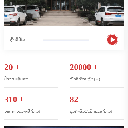
ຫຼິ້ນວິດີໂອ
20
+
20000
+
ປີຂອງປະສົບການ
ເນື້ອທີ່ເຮືອນໜ້າ (㎡)
310
+
82
+
ຍອດຂາຍປະຈຳປີ (ລ້ານ)
ມູນຄ່າຜົນຜະລິດລວມ (ລ້ານ)