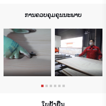
ການຄວບຄຸມຄຸນນະພາບ
ໃບຢັ້ງຢືນ