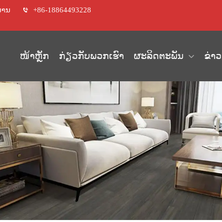
ນານ
+86-18864493228
ໜ້າຫຼັກ
ກ່ຽວກັບພວກເຮົາ
ຜະລິດຕະພັນ
ຂ່າວ