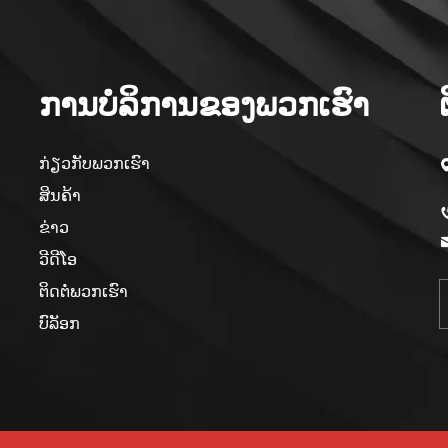
ການບໍລິການຂອງພວກເຮົາ
ກ່ຽວກັບພວກເຮົາ
ສິນຄ້າ
ຂ່າວ
ວີດີໂອ
ຕິດຕໍ່ພວກເຮົາ
ບົລັອກ