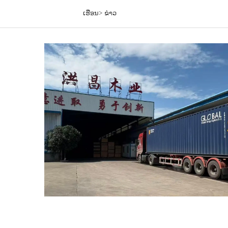
ເຮືອນ>
ຂ່າວ