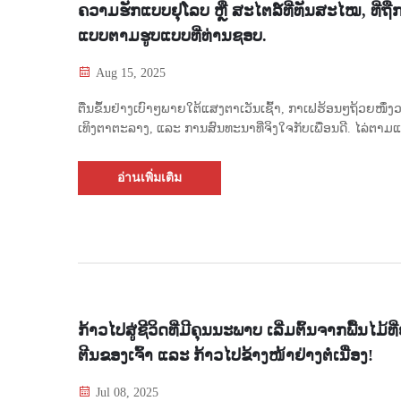
ຄວາມຮັກແບບຢຸໂລບ ຫຼື ສະໄຕລ໌ທີ່ທັນສະໄໝ, ທີ່ຖ
ແບບຕາມຮູບແບບທີ່ທ່ານຊອບ.
Aug 15, 2025
ຕື່ນຂຶ້ນຢ່າງເບົາໆພາຍໃຕ້ແສງຕາເວັນເຊົ້າ, ກາເຟຮ້ອນໆຖ້ວຍໜຶ່ງວ
ເທິງຕາຕະລາງ, ແລະ ການສົນທະນາທີ່ຈິງໃຈກັບເພື່ອນດີ. ໄລ່ຕາມ
ຕາເວັນຕົກໃນຂະນະທີ່ຍ່າງກ່ຽວກ່ອນຄໍ່າ—ຄວາມສຸກ, ງ່າຍດາຍແຕ່
ສົມບູນ. 🪵 ພື້ນໄມ້ແຂງຄຸນນະພາບສູງມອບສຳຜັດທຳມະຊາດ, ລ
อ่านเพิ่มเติม
ທ່ານໄປດ້ວຍຄວາມສະດວກສະບາຍ ແລະ ຄວາມງາມລະອຽດ.
ກ້າວໄປສູ່ຊີວິດທີ່ມີຄຸນນະພາບ ເລີ່ມຕົ້ນຈາກພື້ນໄມ້ທີ່ຢ
ຕີນຂອງເຈົ້າ ແລະ ກ້າວໄປຂ້າງໜ້າຢ່າງຕໍ່ເນື່ອງ!
Jul 08, 2025