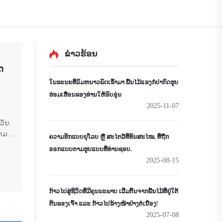
ຂ່າວຮ້ອນ
ດ
ໃນຂະນະທີ່ລົມຫນາວພັດເຂົ້າມາ ພື້ນໄມ້ແຂງກໍ່ປາກົດຮູບ
ຮ່ອມເຮືອນຂອງທ່ານໃຫ້ອົບອຸ່ນ
2025-11-07
ວັນ.
ວາມ
ຄວາມຮັກແບບຢຸໂລບ ຫຼື ສະໄຕລ໌ທີ່ທັນສະໄໝ, ທີ່ຖືກ
ອພັດ
ອອກແບບຕາມຮູບແບບທີ່ທ່ານຊອບ.
າເຖິງ
2025-08-15
ມາ,
ກ້າວໄປສູ່ຊີວິດທີ່ມີຄຸນນະພາບ ເລີ່ມຕົ້ນຈາກພື້ນໄມ້ທີ່ຢູ່ໃຕ້
ຕີນຂອງເຈົ້າ ແລະ ກ້າວໄປຂ້າງໜ້າຢ່າງຕໍ່ເນື່ອງ!
2025-07-08