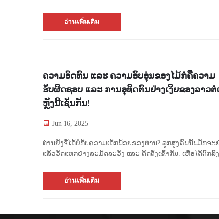
ທີ່ສຸດ! ສອດແນມຄວາມງາມແບບຕາເວັນອອກເຂົ້າກັບທຸກໆທ່ອນໄມ້
Hongchang Flooring ເປີດບົດໃໝ່ຂອງຊີວິດທີ່ເຕັມໄປດ້ວຍຄວາມ
อ่านเพิ่มเติม
ດ້ານກວີນິພນ...
ຄວາມອົດທົນ ແລະ ຄວາມອົບອຸ່ນຂອງໄມ້ກໍຄືຄວາມ
ຮັບຜິດຊອບ ແລະ ການອຸທິດຕົນຢ່າງເງິຍຂອງລາວຕໍ່
ຫຼັງນີ້ເຊັ່ນກັນ!
Jun 16, 2025
ທ່ານຍັງຈື່ໄດ້ບໍ່ກັບຄວາມເດັກນ້ອຍຂອງທ່ານ? ລູກສູງຄົນນັ້ນມັກຈະ
ແລ້ວວັດແທກຢ່າງລະມັດລະວັງ ແລະ ຕິດຕັ້ງເຂົ້າກັນ. ເຫື່ອໄດ້ຕົກລົງ
ພື້ນໄມ້ທີ່ລາວປູດ້ວຍຕົນເອງ ເຮັດໃຫ້ເກີດມີຮ່ອງຮອຍດຳໆນ້ອຍໆ. ລ
ວ່າ, "ຮ...
อ่านเพิ่มเติม