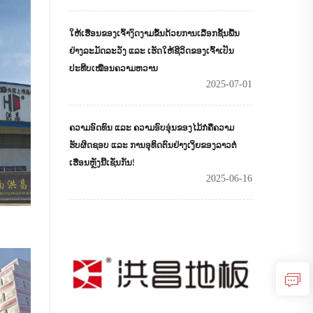
ໃຫ້ເຮືອນຂອງເຈົ້າງົດງາມຂຶ້ນດ້ວຍການເລືອກຊັ້ນພື້ນ
ຢ່າງລະມັດລະວັງ ແລະ ເຮັດໃຫ້ຊີວິດຂອງເຈົ້າເປັນ
ປະທີບເໝືອນຄວາມຫວານ
2025-07-01
ຄວາມອົດທົນ ແລະ ຄວາມອົບອຸ່ນຂອງໄມ້ກໍຄືຄວາມ
ຮັບຜິດຊອບ ແລະ ການອຸທິດຕົນຢ່າງເງິຍຂອງລາວຕໍ່
ເຮືອນຫຼັງນີ້ເຊັ່ນກັນ!
2025-06-16