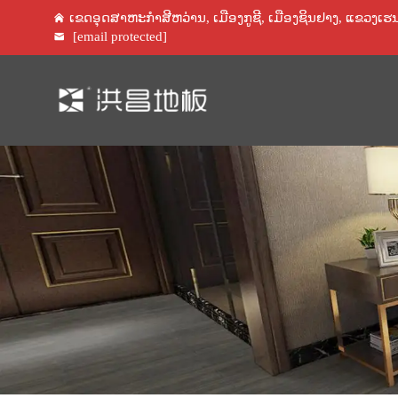
ເຂດອຸດສາຫະກໍາສີຫວ່ານ, ເມືອງກູຊີ, ເມືອງຊິນຢາງ, ແຂວງເຮ
[email protected]