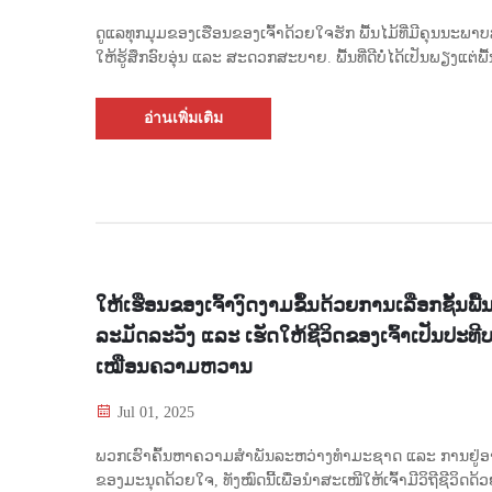
ດູແລທຸກມຸມຂອງເຮືອນຂອງເຈົ້າດ້ວຍໃຈຮັກ ພື້ນໄມ້ທີ່ມີຄຸນນະພາບ
ໃຫ້ຮູ້ສຶກອົບອຸ່ນ ແລະ ສະດວກສະບາຍ. ພື້ນທີ່ດີບໍ່ໄດ້ເປັນພຽງແຕ່ພ
ຂອງການປູເທົ່ານັ້ນ ແຕ່ຍັງເປັນກຸນແຈສຳຄັນໃນການເພີ່ມລະດັບສະ
ເຮືອນຂອງເຈົ້າ. ພື້ນໄມ້ແມ່ນສະຖານທີ່ທີ່ງົດງາມໃນຄວາມຝັນ ແ
อ่านเพิ่มเติม
ງົດງາມທີ່ເຕັມໄປດ້ວຍຄວາມຮູ້ສຶກດີ...
ໃຫ້ເຮືອນຂອງເຈົ້າງົດງາມຂຶ້ນດ້ວຍການເລືອກຊັ້ນພື້
ລະມັດລະວັງ ແລະ ເຮັດໃຫ້ຊີວິດຂອງເຈົ້າເປັນປະທີ
ເໝືອນຄວາມຫວານ
Jul 01, 2025
ພວກເຮົາຄົ້ນຫາຄວາມສຳພັນລະຫວ່າງທຳມະຊາດ ແລະ ການຢູ່
ຂອງມະນຸດດ້ວຍໃຈ, ທັງໝົດນີ້ເພື່ອນຳສະເໜີໃຫ້ເຈົ້າມີວິຖີຊີວິດດ້ວຍ