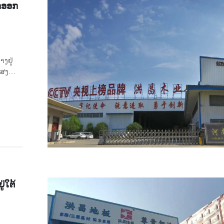
ືກອອກ
າງຢູ່
ແສງ
ອຸດົມ
້ອມຮອບ
ູ່ໃຕ້