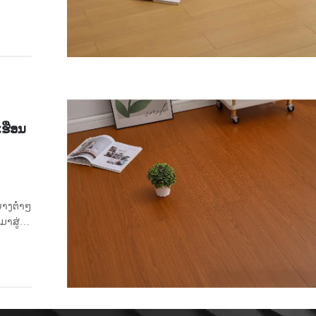
,
ງາມທາງ
ເຮືອນ
ຍ່າງຕ່ຳໆ
ມາສູ່
າວເວົ້າ