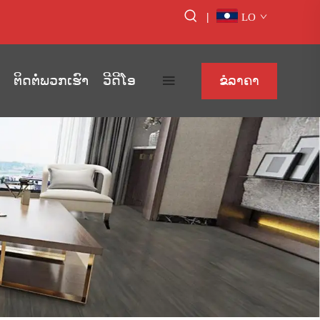
|
LO
ຕິດຕໍ່ພວກເຮົາ
ວີດີໂອ
ຂໍລາຄາ