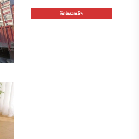
ຕິດຕໍ່ພວກເຮົາ