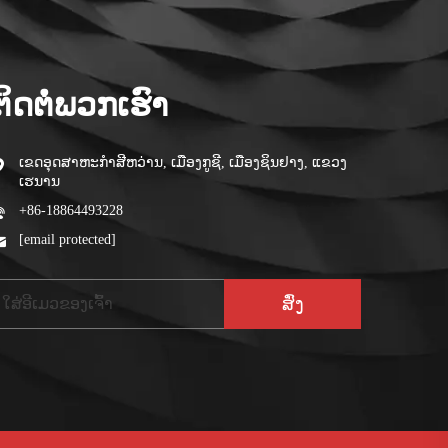
ຕິດຕໍ່ພວກເຮົາ
ເຂດອຸດສາຫະກໍາສີຫວ່ານ, ເມືອງກູຊີ, ເມືອງຊິນຢາງ, ແຂວງ
ເຮນານ
+86-18864493228
[email protected]
ສົ່ງ