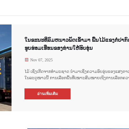
ໃນຂະນະທີ່ລົມຫນາວພັດເຂົ້າມາ ພື້ນໄມ້ແຂງກໍ່ປາກົ
ຮູບຮ່ອມເຮືອນຂອງທ່ານໃຫ້ອົບອຸ່ນ
Nov 07, 2025
ໄມ້ ເຊິ່ງເກີດຈາກທຳມະຊາດ ນຳມາເຊິ່ງຄວາມອົບອຸ່ນຂອງແສງຕາເ
ໃນລະດູໜາວນີ້ ການເລືອກພື້ນທີ່ເໝາະສົມໝາຍເຖິງການເລືອກຄ
ອົບອຸ່ນທີ່ໝັ້ນຄົງໃຫ້ກັບຄອບຄົວຂອງທ່ານ. ໃນຂະນະທີ່ລົມພາກເໜື
ຂຶ້ນ ແລະ ໃບໄມ້ທີ່ລົ່ນລົງມາຊີ້ໃຫ້ເຫັນເຖິງຄວາມໜາວທີ່ກຳລັງຈະມ
อ่านเพิ่มเติม
ເມື່ອຄວາມໜາວຄັ້ງທຳອິດພະຍາຍາມລອດຜ່ານຊ່ອງໜ້າຕ່າງເຂົ້າ
ທ່ານຕ້ອງການໃຫ້ຄອບຄົວຂອງທ່ານເຂົ້າໄປໃນເຮືອນແບບໃດ?