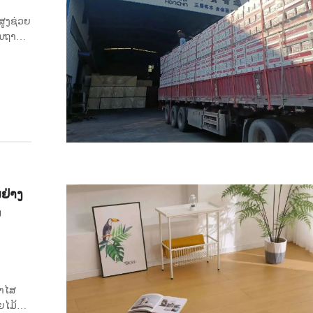
ສູງຊ່ວຍ
ື້ນຖານ
ໄຕລ໌ໃຫ້
ລະ ຄວາມ
ນຢ່າງ
ບ
ອາໄສ
ໄມ້ທີ່ດີ