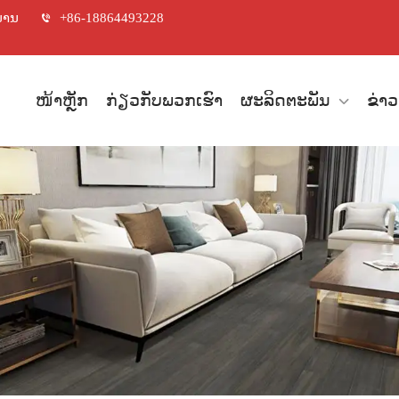
ນານ
+86-18864493228
ໜ້າຫຼັກ
ກ່ຽວກັບພວກເຮົາ
ຜະລິດຕະພັນ
ຂ່າວ