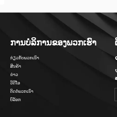
ການບໍລິການຂອງພວກເຮົາ
ກ່ຽວກັບພວກເຮົາ
ສິນຄ້າ
ຂ່າວ
ວີດີໂອ
ຕິດຕໍ່ພວກເຮົາ
ບົລັອກ