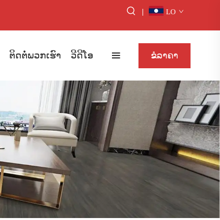
|
LO
ຕິດຕໍ່ພວກເຮົາ
ວີດີໂອ
ຂໍລາຄາ