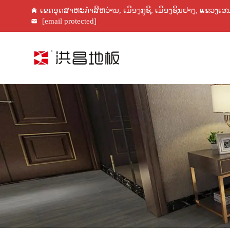
ເຂດອຸດສາຫະກໍາສີຫວ່ານ, ເມືອງກູຊີ, ເມືອງຊິນຢາງ, ແຂວງເຮ
[email protected]