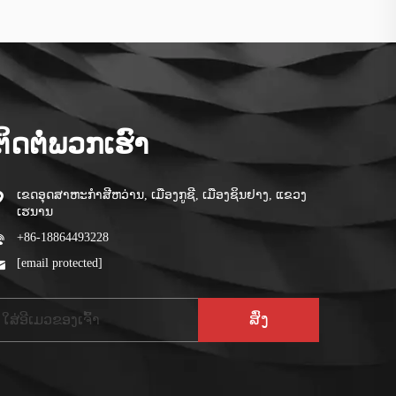
ຕິດຕໍ່ພວກເຮົາ
ເຂດອຸດສາຫະກໍາສີຫວ່ານ, ເມືອງກູຊີ, ເມືອງຊິນຢາງ, ແຂວງ
ເຮນານ
+86-18864493228
[email protected]
ສົ່ງ