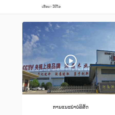
ເຮືອນ>
ວີດີໂອ
ການແນະນຳບໍລິສັດ